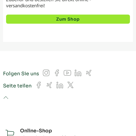
versandkostenfrei!
Zum Shop
Instagram
Facebook
YouTube
LinkedIn
Xing
Folgen Sie uns
Facebook
Xing
LinkedIn
X
Seite teilen
to top
Online-Shop