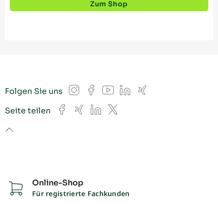
Zum Shop
Instagram
Facebook
YouTube
LinkedIn
Xing
Folgen Sie uns
Facebook
Xing
LinkedIn
X
Seite teilen
to top
Online-Shop
Für registrierte Fachkunden