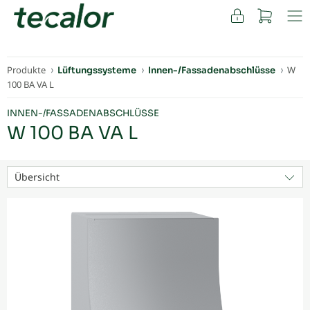
FACHKUNDEN
Produkte
W
Lüftungssysteme
Innen-/Fassadenabschlüsse
100 BA VA L
INNEN-/FASSADENABSCHLÜSSE
W 100 BA VA L
Übersicht