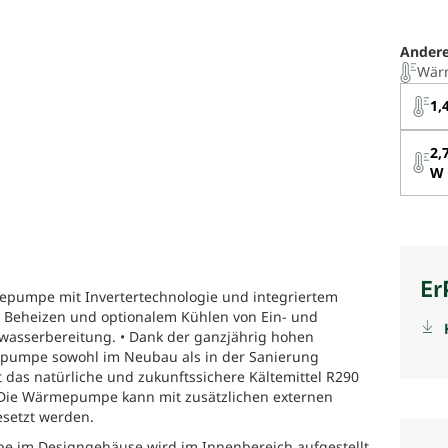
Andere
Wärm
1,
2,
W
Er
epumpe mit Invertertechnologie und integriertem
 Beheizen und optionalem Kühlen von Ein- und
asserbereitung. • Dank der ganzjährig hohen
pumpe sowohl im Neubau als in der Sanierung
 das natürliche und zukunftssichere Kältemittel R290
• Die Wärmepumpe kann mit zusätzlichen externen
setzt werden.
 im Designgehäuse wird im Innenbereich aufgestellt.