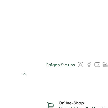
Instagram
Facebook
YouT
L
Folgen Sie uns
to top
Online-Shop