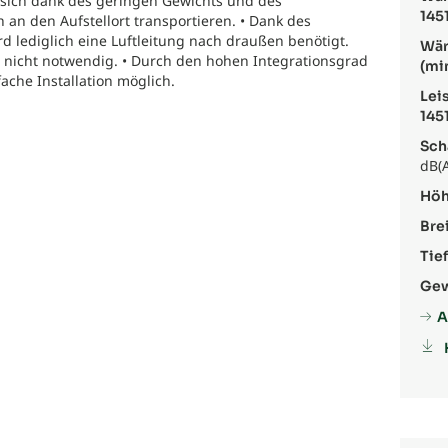
sich dank des geringen Gewichts und des
1451
an den Aufstellort transportieren. • Dank des
d lediglich eine Luftleitung nach draußen benötigt.
Wär
nd nicht notwendig. • Durch den hohen Integrationsgrad
(mi
ache Installation möglich.
Lei
1451
Sch
dB(A
Höh
Brei
Tief
Gew
A