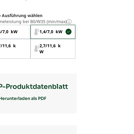
 Ausführung wählen
eleistung bei B0/W35 (min/max)
4/7,0 kW
1,4/7,0 kW
7/11,6 k
2,7/11,6 k
W
P-Produktdatenblatt
Herunterladen als PDF