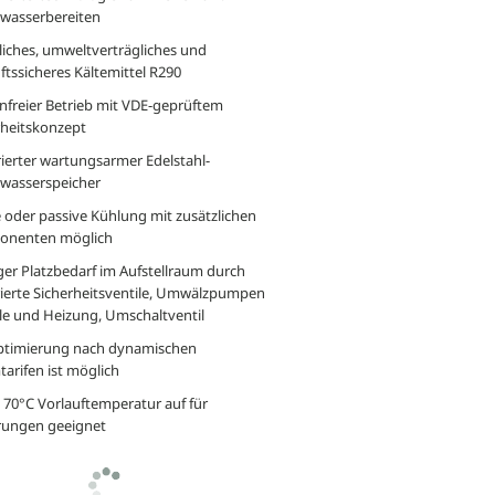
asserbereiten
liches, umweltverträgliches und
ftssicheres Kältemittel R290
nfreier Betrieb mit VDE-geprüftem
rheitskonzept
rierter wartungsarmer Edelstahl-
asserspeicher
e oder passive Kühlung mit zusätzlichen
onenten möglich
ger Platzbedarf im Aufstellraum durch
rierte Sicherheitsventile, Umwälzpumpen
ole und Heizung, Umschaltventil
ptimierung nach dynamischen
arifen ist möglich
 70°C Vorlauftemperatur auf für
rungen geeignet