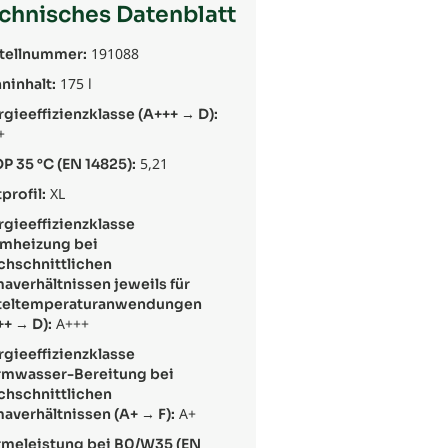
chnisches Datenblatt
191088
tellnummer:
175 l
ninhalt:
rgieeffizienzklasse (A+++ → D):
+
5,21
P 35 °C (EN 14825):
XL
profil:
rgieeffizienzklasse
mheizung bei
chschnittlichen
maverhältnissen jeweils für
teltemperaturanwendungen
A+++
++ → D):
rgieeffizienzklasse
mwasser-Bereitung bei
chschnittlichen
A+
maverhältnissen (A+ → F):
meleistung bei B0/W35 (EN