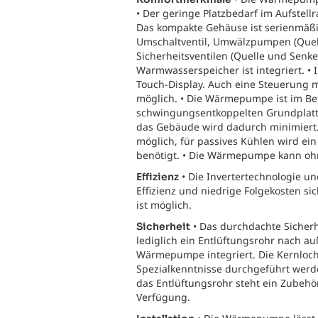
• Der geringe Platzbedarf im Aufstel
Das kompakte Gehäuse ist serienmäß
Umschaltventil, Umwälzpumpen (Quell
Sicherheitsventilen (Quelle und Senke
Warmwasserspeicher ist integriert. • 
Touch-Display. Auch eine Steuerung m
möglich. • Die Wärmepumpe ist im Betr
schwingungsentkoppelten Grundplatte
das Gebäude wird dadurch minimiert. 
möglich, für passives Kühlen wird ei
benötigt. • Die Wärmepumpe kann ohn
• Die Invertertechnologie 
Effizienz
Effizienz und niedrige Folgekosten s
ist möglich.
• Das durchdachte Sicherh
Sicherheit
lediglich ein Entlüftungsrohr nach auß
Wärmepumpe integriert. Die Kernlo
Spezialkenntnisse durchgeführt wer
das Entlüftungsrohr steht ein Zubeh
Verfügung.