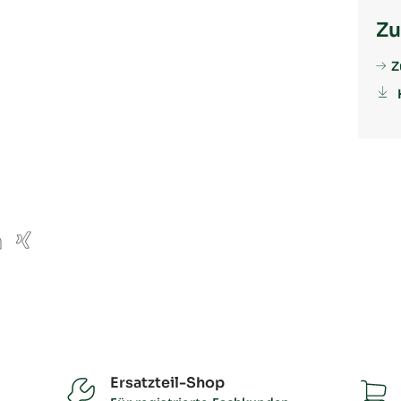
Zu
Z
ube
inkedIn
Xing
Ersatzteil-Shop