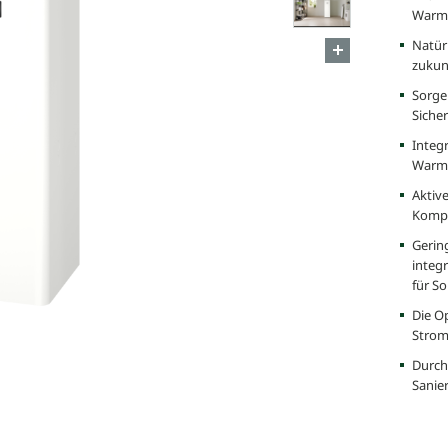
Warmw
Natür
zukun
Sorge
Siche
Integ
Warmw
Aktiv
Komp
Gerin
integ
für S
Die O
Stromt
Durch
Sanie