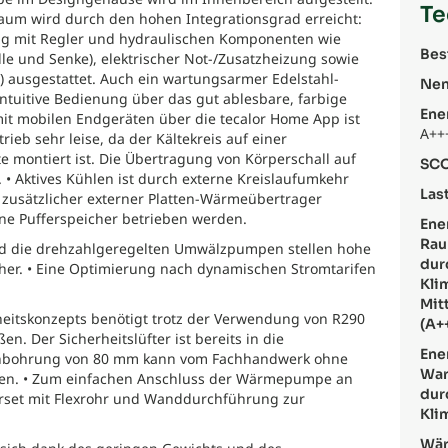
Te
lraum wird durch den hohen Integrationsgrad erreicht:
ig mit Regler und hydraulischen Komponenten wie
Bes
e und Senke), elektrischer Not-/Zusatzheizung sowie
) ausgestattet. Auch ein wartungsarmer Edelstahl-
Nen
Intuitive Bedienung über das gut ablesbare, farbige
Ene
it mobilen Endgeräten über die tecalor Home App ist
A++
ieb sehr leise, da der Kältekreis auf einer
 montiert ist. Die Übertragung von Körperschall auf
SCO
• Aktives Kühlen ist durch externe Kreislaufumkehr
Last
n zusätzlicher externer Platten-Wärmeübertrager
e Pufferspeicher betrieben werden.
Ene
Rau
und die drehzahlgeregelten Umwälzpumpen stellen hohe
dur
icher. • Eine Optimierung nach dynamischen Stromtarifen
Kli
Mit
eitskonzepts benötigt trotz der Verwendung von R290
(A+
en. Der Sicherheitslüfter ist bereits in die
Ene
chbohrung von 80 mm kann vom Fachhandwerk ohne
War
den. • Zum einfachen Anschluss der Wärmepumpe an
dur
örset mit Flexrohr und Wanddurchführung zur
Kli
Wär