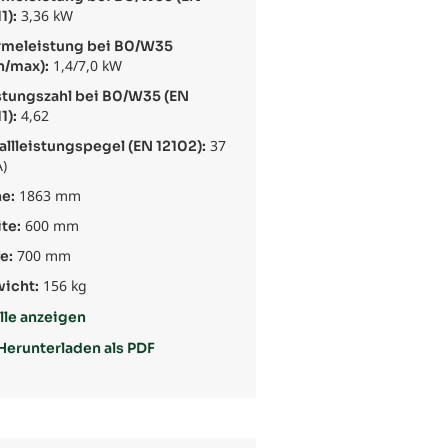
3,36 kW
1):
meleistung bei B0/W35
1,4/7,0 kW
n/max):
stungszahl bei B0/W35 (EN
4,62
1):
37
allleistungspegel (EN 12102):
)
1863 mm
e:
600 mm
te:
700 mm
e:
156 kg
icht:
lle anzeigen
Herunterladen als PDF