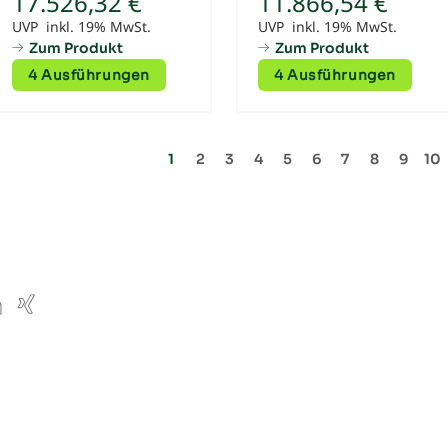
17.526,32 €
11.866,54 €
UVP inkl. 19% MwSt.
UVP inkl. 19% MwSt.
Zum Produkt
Zum Produkt
4 Ausführungen
4 Ausführungen
1
2
3
4
5
6
7
8
9
10
ube
inkedIn
Xing