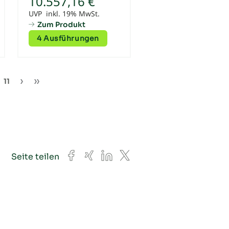
10.557,16 €
UVP inkl. 19% MwSt.
Zum Produkt
4 Ausführungen
11
Facebook
Xing
LinkedIn
X
Seite teilen