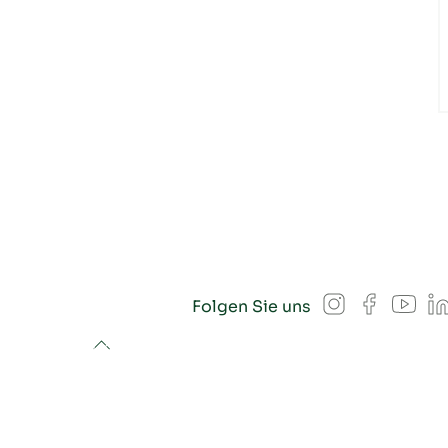
Instagram
Facebook
YouT
L
Folgen Sie uns
to top