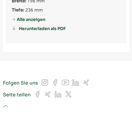
198 mm
Breite:
236 mm
Tiefe:
Alle anzeigen
Herunterladen als PDF
Instagram
Facebook
YouTube
LinkedIn
Xing
Folgen Sie uns
Facebook
Xing
LinkedIn
X
Seite teilen
to top