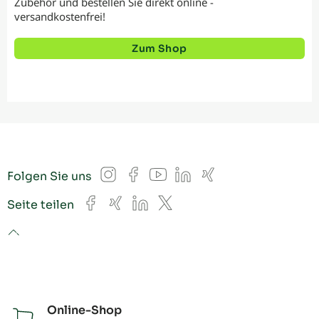
Zubehör und bestellen Sie direkt online -
versandkostenfrei!
Zum Shop
Instagram
Facebook
YouTube
LinkedIn
Xing
Folgen Sie uns
Facebook
Xing
LinkedIn
X
Seite teilen
to top
Online-Shop