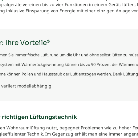
egralgeräte vereinen bis zu vier Funktionen in einem Gerät: lüft
g inklusive Einsparung von Energie mit einer einzigen Anlage von 
: Ihre Vorteile*
men Sie immer frische Luft, rund um die Uhr und ohne selbst lüften zu müs
gssystem mit Wärmerückgewinnung können bis zu 90 Prozent der Wärmeen
ysteme können Pollen und Hausstaub der Luft entzogen werden. Dank Lüftung
 variiert modellabhängig
er richtigen Lüftungstechnik
schen Wohnraumlüftung nutzt, begegnet Problemen wie zu hoher Fe
gieeffizienter Technik. Im Gegenzug erhält man eine immer ange