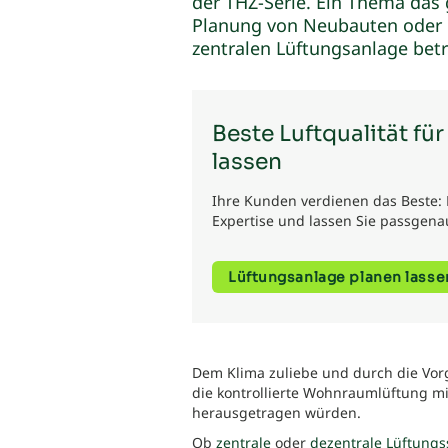
der THZ-Serie. Ein Thema das
Planung von Neubauten oder 
zentralen Lüftungsanlage betri
Beste Luftqualität fü
lassen
Ihre Kunden verdienen das Beste: 
Expertise und lassen Sie passgena
Lüftungsanlage planen lasse
Dem Klima zuliebe und durch die Vor
die kontrollierte Wohnraumlüftung m
herausgetragen würden.
Ob
zentrale
oder
dezentrale Lüftung