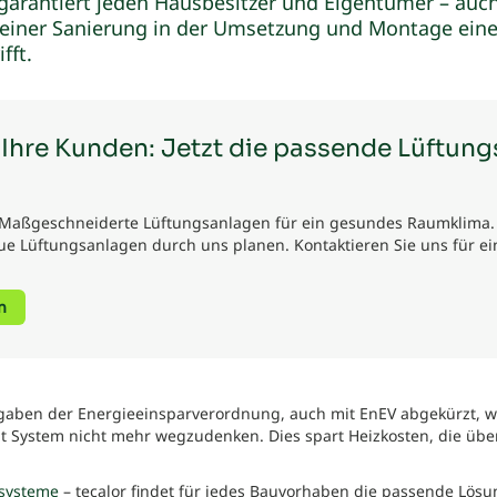
 garantiert jeden Hausbesitzer und Eigentümer – auc
einer Sanierung in der Umsetzung und Montage eine
fft.
r Ihre Kunden: Jetzt die passende Lüftun
Maßgeschneiderte Lüftungsanlagen für ein gesundes Raumklima. P
ue Lüftungsanlagen durch uns planen. Kontaktieren Sie uns für ein
n
gaben der Energieeinsparverordnung, auch mit EnEV abgekürzt, we
it System nicht mehr wegzudenken. Dies spart Heizkosten, die üb
ssysteme
– tecalor findet für jedes Bauvorhaben die passende Lös