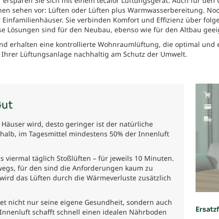
 ersparen Sie sich mit einem tecalor Lüftungsgerät. Auch für de
nen sehen vor: Lüften oder Lüften plus Warmwasserbereitung. No
Einfamilienhäuser. Sie verbinden Komfort und Effizienz über folge
e Lösungen sind für den Neubau, ebenso wie für den Altbau geei
d erhalten eine kontrollierte Wohnraumlüftung, die optimal und ef
it Ihrer Lüftungsanlage nachhaltig am Schutz der Umwelt.
Gut
user wird, desto geringer ist der natürliche
shalb, im Tagesmittel mindestens 50% der Innenluft
is viermal täglich Stoßlüften – für jeweils 10 Minuten.
erwegs, für den sind die Anforderungen kaum zu
 wird das Lüften durch die Wärmeverluste zusätzlich
et nicht nur seine eigene Gesundheit, sondern auch
Ersatzf
Innenluft schafft schnell einen idealen Nährboden