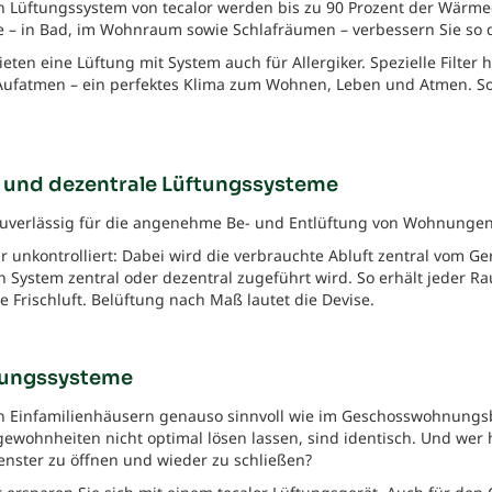
n Lüftungssystem von tecalor werden bis zu 90 Prozent der Wärm
e – in Bad, im Wohnraum sowie Schlafräumen – verbessern Sie so
eten eine Lüftung mit System auch für Allergiker. Spezielle Filter
Aufatmen – ein perfektes Klima zum Wohnen, Leben und Atmen. So 
e und dezentrale Lüftungssysteme
zuverlässig für die angenehme Be- und Entlüftung von Wohnungen
hr unkontrolliert: Dabei wird die verbrauchte Abluft zentral vom 
 System zentral oder dezentral zugeführt wird. So erhält jeder Ra
 Frischluft. Belüftung nach Maß lautet die Devise.
tungssysteme
n Einfamilienhäusern genauso sinnvoll wie im Geschosswohnungsb
ewohnheiten nicht optimal lösen lassen, sind identisch. Und wer
Fenster zu öffnen und wieder zu schließen?