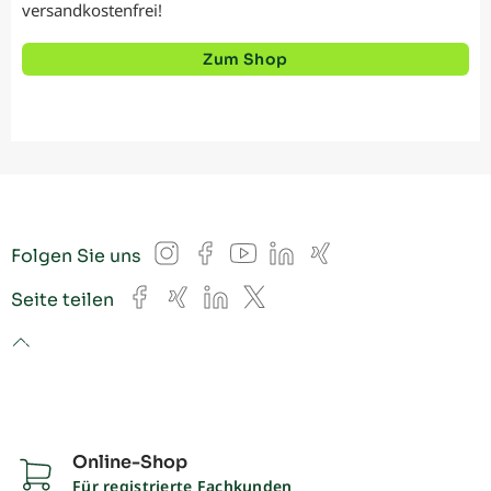
versandkostenfrei!
Zum Shop
Instagram
Facebook
YouTube
LinkedIn
Xing
Folgen Sie uns
Facebook
Xing
LinkedIn
X
Seite teilen
to top
Online-Shop
Für registrierte Fachkunden