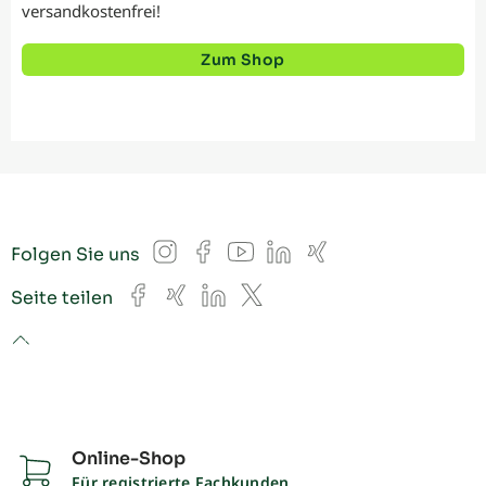
versandkostenfrei!
Zum Shop
Instagram
Facebook
YouTube
LinkedIn
Xing
Folgen Sie uns
Facebook
Xing
LinkedIn
X
Seite teilen
to top
Online-Shop
Für registrierte Fachkunden