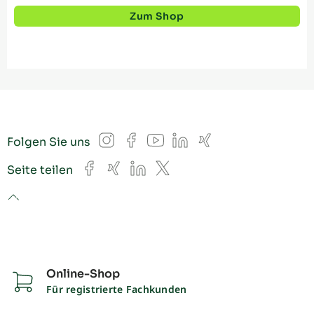
Zum Shop
Instagram
Facebook
YouTube
LinkedIn
Xing
Folgen Sie uns
Facebook
Xing
LinkedIn
X
Seite teilen
to top
Online-Shop
Für registrierte Fachkunden