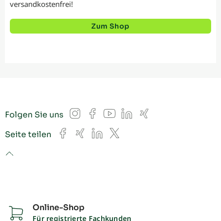
versandkostenfrei!
Zum Shop
Instagram
Facebook
YouTube
LinkedIn
Xing
Folgen Sie uns
Facebook
Xing
LinkedIn
X
Seite teilen
to top
Online-Shop
Für registrierte Fachkunden