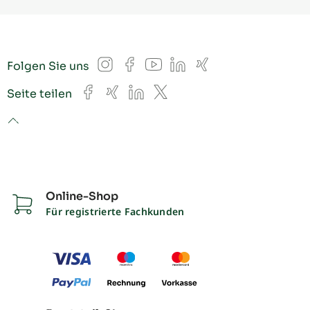
Instagram
Facebook
YouTube
LinkedIn
Xing
Folgen Sie uns
Facebook
Xing
LinkedIn
X
Seite teilen
to top
Online-Shop
Für registrierte Fachkunden