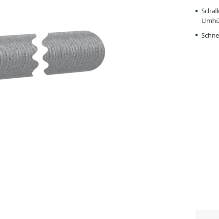
Schal
Umhü
Schne