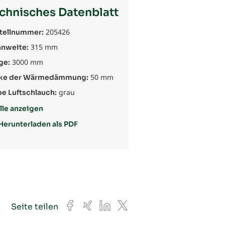
chnisches Datenblatt
205426
tellnummer:
315 mm
nweite:
3000 mm
ge:
50 mm
ke der Wärmedämmung:
grau
be Luftschlauch:
lle anzeigen
Herunterladen als PDF
Facebook
Xing
LinkedIn
X
Seite teilen