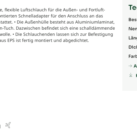
Te
flexible Luftschlauch für die Außen- und Fortluft-
ontierten Schnelladapter für den Anschluss an das
Bes
attet. • Die Außenhülle besteht aus Aluminiumlaminat,
en-Tuch. Dazwischen befindet sich eine schalldämmende
Nen
wolle. • Die Schlauchenden lassen sich zur Befestigung
Län
aus EPS ist fertig montiert und abgedichtet.
Dic
Far
A
ube
inkedIn
Xing