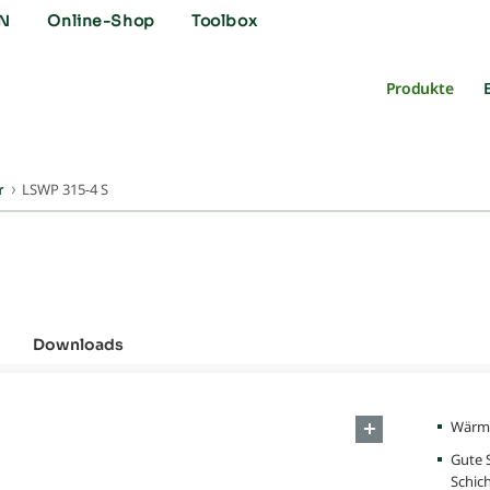
N
Online-Shop
Toolbox
Produkte
LSWP 315-4 S
r
Downloads
Wärme
Gute 
Schic