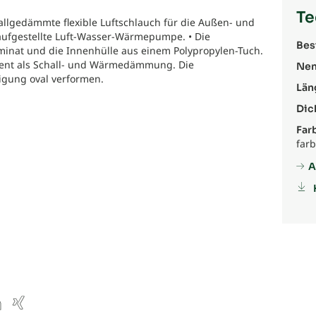
Te
llgedämmte flexible Luftschlauch für die Außen- und
naufgestellte Luft-Wasser-Wärmepumpe. • Die
Bes
inat und die Innenhülle aus einem Polypropylen-Tuch.
ient als Schall- und Wärmedämmung. Die
Nen
igung oval verformen.
Län
Dic
Far
far
A
ube
inkedIn
Xing