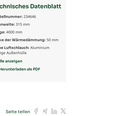
chnisches Datenblatt
234646
tellnummer:
315 mm
nweite:
4000 mm
ge:
50 mm
ke der Wärmedämmung:
Aluminium
be Luftschlauch:
bige Außenhülle
lle anzeigen
Herunterladen als PDF
Facebook
Xing
LinkedIn
X
Seite teilen