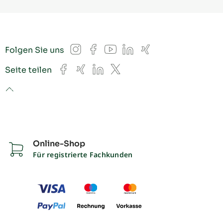
Instagram
Facebook
YouTube
LinkedIn
Xing
Folgen Sie uns
Facebook
Xing
LinkedIn
X
Seite teilen
to top
Online-Shop
Für registrierte Fachkunden