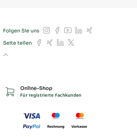
Instagram
Facebook
YouTube
LinkedIn
Xing
Folgen Sie uns
Facebook
Xing
LinkedIn
X
Seite teilen
to top
Online-Shop
Für registrierte Fachkunden