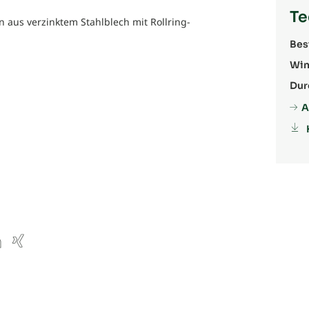
Te
 aus verzinktem Stahlblech mit Rollring-
Bes
Win
Dur
A
ube
inkedIn
Xing