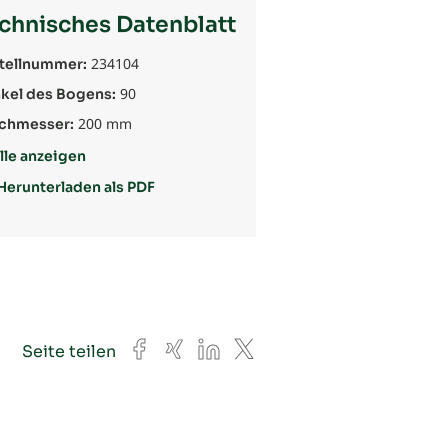
chnisches Datenblatt
234104
tellnummer:
90
kel des Bogens:
200 mm
chmesser:
lle anzeigen
Herunterladen als PDF
Facebook
Xing
LinkedIn
X
Seite teilen