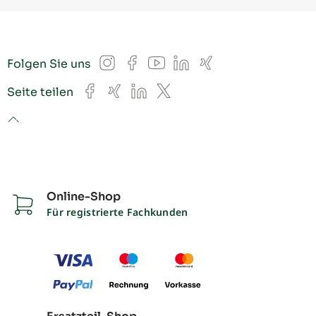
Instagram
Facebook
YouTube
LinkedIn
Xing
Folgen Sie uns
Facebook
Xing
LinkedIn
X
Seite teilen
to top
Online-Shop
Für registrierte Fachkunden