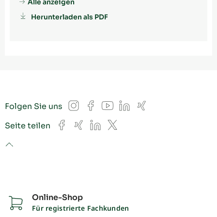
Alle anzeigen
Herunterladen als PDF
Instagram
Facebook
YouTube
LinkedIn
Xing
Folgen Sie uns
Facebook
Xing
LinkedIn
X
Seite teilen
to top
Online-Shop
Für registrierte Fachkunden