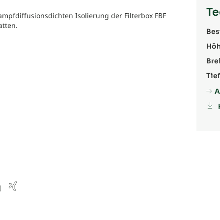
Te
dampfdiffusionsdichten Isolierung der Filterbox FBF
atten.
Bes
Höh
Brei
Tief
A
ube
inkedIn
Xing