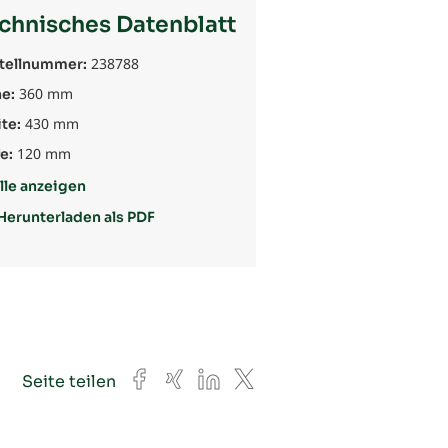
chnisches Datenblatt
238788
tellnummer:
360 mm
e:
430 mm
te:
120 mm
e:
lle anzeigen
Herunterladen als PDF
Facebook
Xing
LinkedIn
X
Seite teilen