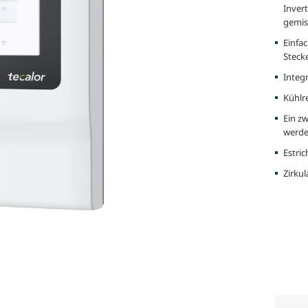
Inver
gemis
Einfac
Steck
Integ
Kühlr
Ein z
werd
Estri
Zirku