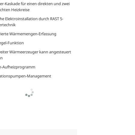
ter-Kaskade für einen direkten und zwei
chten Heizkreise
he Elektroinstallation durch RAST 5-
ertechnik
rierte Wärmemengen-Erfassung
egel-Funktion
weiter Wärmeerzeuger kann angesteuert
en
ch-Aufheizprogramm
lationspumpen-Management