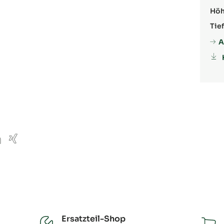
Höh
Tief
A
ube
inkedIn
Xing
Ersatzteil-Shop