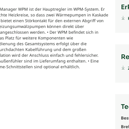
Er
anager WPM ist der Hauptregler im WPM-System. Er
schte Heizkreise, so dass zwei Wärmepumpen in Kaskade
ietet einen Störkontakt für den externen Abgriff von
 Heizungsumwälzpumpen können direkt über
ngeschlossen werden. • Der WPM befindet sich in
s Platz für weitere Komponenten wie
Bedienung des Gesamtsystems erfolgt über die
r durchdachten Kabelführung und dem großen
llation wird der Anschluss einfach und fehlersicher.
Re
Außenfühler sind im Lieferumfang enthalten. • Eine
e-Schnittstellen sind optional erhältlich.
Te
Bes
Brei