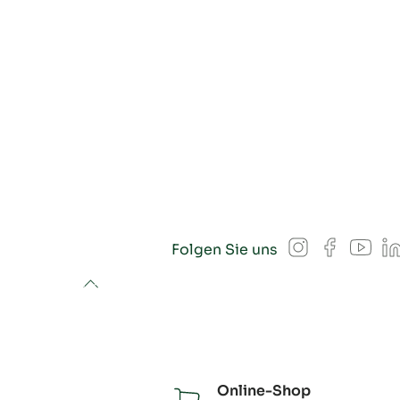
Instagram
Facebook
YouT
L
Folgen Sie uns
to top
Online-Shop