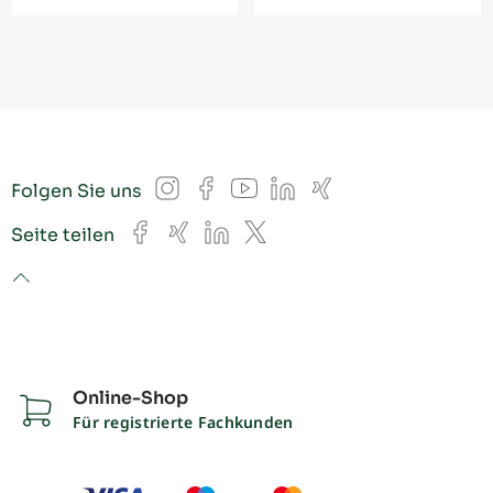
Instagram
Facebook
YouTube
LinkedIn
Xing
Folgen Sie uns
Facebook
Xing
LinkedIn
X
Seite teilen
to top
Online-Shop
Für registrierte Fachkunden