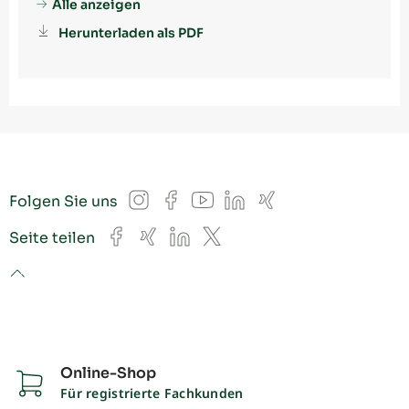
Alle anzeigen
Herunterladen als PDF
Instagram
Facebook
YouTube
LinkedIn
Xing
Folgen Sie uns
Facebook
Xing
LinkedIn
X
Seite teilen
to top
Online-Shop
Für registrierte Fachkunden