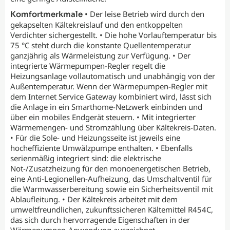
• Der leise Betrieb wird durch den
Komfortmerkmale
gekapselten Kältekreislauf und den entkoppelten
Verdichter sichergestellt. • Die hohe Vorlauftemperatur bis
75 °C steht durch die konstante Quellentemperatur
ganzjährig als Wärmeleistung zur Verfügung. • Der
integrierte Wärmepumpen-Regler regelt die
Heizungsanlage vollautomatisch und unabhängig von der
Außentemperatur. Wenn der Wärmepumpen-Regler mit
dem Internet Service Gateway kombiniert wird, lässt sich
die Anlage in ein Smarthome-Netzwerk einbinden und
über ein mobiles Endgerät steuern. • Mit integrierter
Wärmemengen- und Stromzählung über Kältekreis-Daten.
• Für die Sole- und Heizungsseite ist jeweils eine
hocheffiziente Umwälzpumpe enthalten. • Ebenfalls
serienmäßig integriert sind: die elektrische
Not-/Zusatzheizung für den monoenergetischen Betrieb,
eine Anti-Legionellen-Aufheizung, das Umschaltventil für
die Warmwasserbereitung sowie ein Sicherheitsventil mit
Ablaufleitung. • Der Kältekreis arbeitet mit dem
umweltfreundlichen, zukunftssicheren Kältemittel R454C,
das sich durch hervorragende Eigenschaften in der
Wärmepumpen-Anwendung auszeichnet.