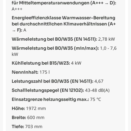
für Mitteltemperaturanwendungen (A+++ → D):
A+++
Energieeffizienzklasse Warmwasser-Bereitung
bei durchschnittlichen Klimaverhältnissen (A+
A
→ F):
2,78 kW
Wärmeleistung bei B0/W35 (EN 14511):
1,0 - 7,6
Wärmeleistung bei B0/W35 (min/max):
kW
4 kW
Kühlleistung bei B15/W23:
175 l
Nenninhalt:
4,67
Leistungszahl bei B0/W35 (EN 14511):
43-48 dB(A)
Schallleistungspegel (EN 12102):
75 °C
Einsatzgrenze heizungsseitig max.:
1972 mm
Höhe:
600 mm
Breite:
703 mm
Tiefe: