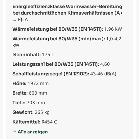
Energieeffizienzklasse Warmwasser-Bereitung
bei durchschnittlichen Klimaverhältnissen (A+
A
→ F):
1,96 kW
Wärmeleistung bei B0/W35 (EN 14511):
1,0-4,2
Wärmeleistung bei B0/W35 (min/max):
kW
175 l
Nenninhalt:
4,60
Leistungszahl bei B0/W35 (EN 14511):
43-46 dB(A)
Schallleistungspegel (EN 12102):
1972 mm
Höhe:
600 mm
Breite:
703 mm
Tiefe:
265 kg
Gewicht:
R454 C
Kältemittel:
Alle anzeigen