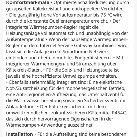
• Optimierte Schallreduzierung durch
Komfortmerkmale
gekapselten Kältekreislauf und entkoppelten Verdichter.
• Die ganzjährig hohe Vorlauftemperatur bis 75 °C wird
durch die konstante Quellentemperatur erreicht. • Der
integrierte Wärmepumpen-Regler regelt die
Heizungsanlage vollautomatisch und unabhängig von der
Außentemperatur. • Wenn der bauseitige Wärmepumpen-
Regler mit dem Internet Service Gateway kombiniert wird,
lässt sich die Anlage in ein Smarthome-Netzwerk
einbinden und über ein mobiles Endgerät steuern. • Mit
integrierter Wärmemengen- und Stromzählung über
Kältekreis-Daten. • Für die Sole- und Heizungsseite ist
jeweils eine hocheffiziente Umwälzpumpe enthalten.
• Ebenfalls serienmäßig integriert sind: Eine elektrische
Not-/Zusatzheizung für den monoenergetischen Betrieb,
eine Anti-Legionellen-Aufheizung, das Umschaltventil für
die Warmwasserbereitung sowie ein Sicherheitsventil mit
Ablaufleitung. • Der Kältekreis arbeitet mit dem
umweltfreundlichen, zukunftssicheren Kältemittel R454C,
das sich durch hervorragende Eigenschaften in der
Wärmepumpen-Anwendung auszeichnet.
• Für die Aufstellung sind keine besonderen
Installation