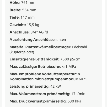
761 mm
Höhe:
534 mm
Breite:
117 mm
Tiefe:
15,5 kg
Gewicht:
3/4" AG fd
Anschluss:
unten
Ausrichtung Anschlüsse:
Edelstahl
Material Plattenwärmeübertrager:
(kupfergelötet)
<500 μS/cm
Einsatzgrenze Leitfähigkeit:
1 MPa
Max. zulässiger Betriebsdruck:
Max. empfohlene Vorlauftemperatur in
60 °C
Kombination mit Netzpumpenmodul:
42 kW
Leistung primärseitig:
17 l/min
Max. Volumenstrom primärseitig:
630 hPa
Max. Druckverlust primärseitig: