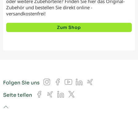
oder weitere Zubehörteile? Finden Sie hier das Original-
Zubehör und bestellen Sie direkt online -
versandkostenfrei!
Zum Shop
Instagram
Facebook
YouTube
LinkedIn
Xing
Folgen Sie uns
Facebook
Xing
LinkedIn
X
Seite teilen
to top