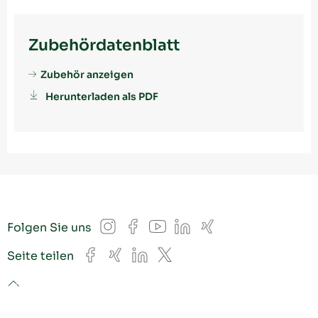
Zubehördatenblatt
Zubehör anzeigen
Herunterladen als PDF
Instagram
Facebook
YouTube
LinkedIn
Xing
Folgen Sie uns
Facebook
Xing
LinkedIn
X
Seite teilen
to top