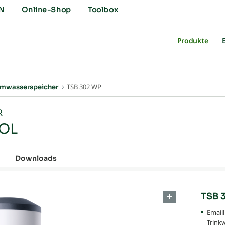
N
Online-Shop
Toolbox
Produkte
TSB 302 WP
rmwasserspeicher
R
SOL
Downloads
TSB 
Emaill
Trink