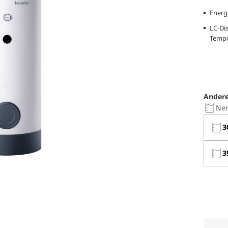
Energi
LC-Di
Tempe
Andere
Nen
3
3