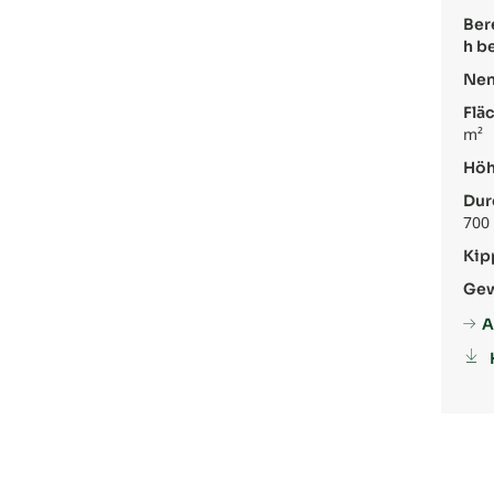
Ber
h be
Nen
Flä
m²
Höh
Dur
700
Kip
Gew
A