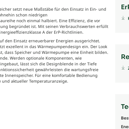
Er
cher setzt neue Maßstäbe für den Einsatz in Ein- und
ohnehin schon niedrigen
ureihe noch einmal halbiert. Eine Effizienz, die vor
ng begründet ist. Mit seinen Verbrauchswerten erfüllt
ergieeffizienzklasse A der ErP-Richtlinien.
auf den Einsatz erneuerbarer Energien ausgerichtet.
jetzt exzellent in das Wärmepumpendesign ein. Der Look
t, dass Speicher und Wärmepumpe eine Einheit bilden.
Re
lende. Werden optionale Komponenten, wie
ingebaut, lässt sich die Designblende in der Tiefe
nktionssicherheit gewährleisten die wartungsfreie
te Innenspeicher. Für eine komfortable Bedienung
ge und aktueller Temperaturanzeige.
Te
Bes
Ene