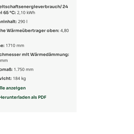
eitschaftsenergieverbrauch/ 24
2,10 kWh
i 65 °C:
290 l
ninhalt:
4,80
che Wärmeübertrager oben:
1710 mm
e:
chmesser mit Wärmedämmung:
 mm
1.750 mm
pmaß:
184 kg
icht:
lle anzeigen
Herunterladen als PDF