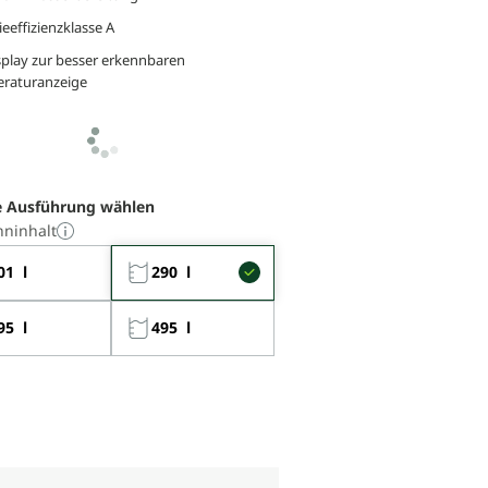
eeffizienzklasse A
splay zur besser erkennbaren
raturanzeige
 Ausführung wählen
ninhalt
01 l
290 l
95 l
495 l