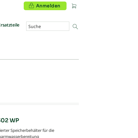
Anmelden
Ersatzteile
302 WP
ierter Speicherbehälter für die
warmwasserbereitung