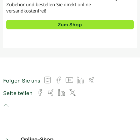
Zubehör und bestellen Sie direkt online -
versandkostenfrei!
Zum Shop
Instagram
Facebook
YouTube
LinkedIn
Xing
Folgen Sie uns
Facebook
Xing
LinkedIn
X
Seite teilen
to top
Online-Shop