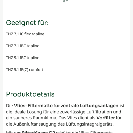
Geeignet für:
THZ 7.1 IC flex topline
THZ 7.1 IBC topline
THZ 5.1 IBC topline
THZ 5.1 IB(C) comfort
Produktdetails
Die
ist
Vlies-Filtermatte für zentrale Lüftungsanlagen
die ideale Lösung für eine zuverlässige Luftfiltration und
ein sauberes Raumklima. Das Vlies dient als
für
Vorfilter
die Außenluftansaugung des Lüftungsintegralgeräts.
Mit der
schützt die Vlies-Filtermatte
Filterklasse G2