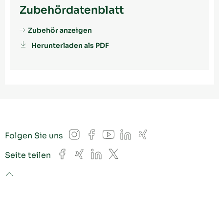
Zubehördatenblatt
Zubehör anzeigen
Herunterladen als PDF
Instagram
Facebook
YouTube
LinkedIn
Xing
Folgen Sie uns
Facebook
Xing
LinkedIn
X
Seite teilen
to top