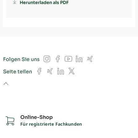
Herunterladen als PDF
Instagram
Facebook
YouTube
LinkedIn
Xing
Folgen Sie uns
Facebook
Xing
LinkedIn
X
Seite teilen
to top
Online-Shop
Für registrierte Fachkunden