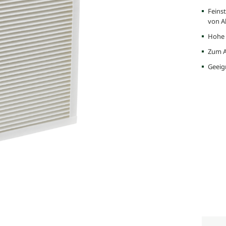
Feins
von Al
Hohe 
Zum A
Geeig