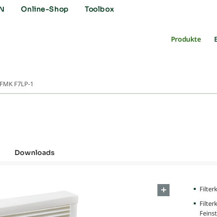
N
Online-Shop
Toolbox
Produkte
FMK F7LP-1
Downloads
Filter
Filter
Feins