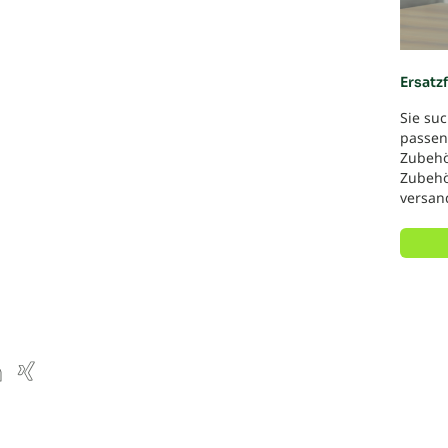
Ersatzf
Sie suc
passend
Zubehör
Zubehör
versan
ube
inkedIn
Xing