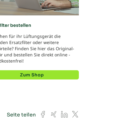
ilter bestellen
hen für ihr Lüftungsgerät die
en Ersatzfilter oder weitere
teile? Finden Sie hier das Original-
 und bestellen Sie direkt online -
dkostenfrei!
Zum Shop
Facebook
Xing
LinkedIn
X
Seite teilen