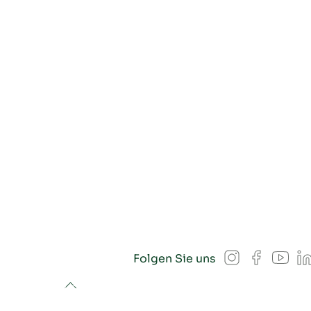
Instagram
Facebook
YouT
L
Folgen Sie uns
to top