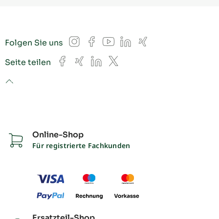
Instagram
Facebook
YouTube
LinkedIn
Xing
Folgen Sie uns
Facebook
Xing
LinkedIn
X
Seite teilen
to top
Online-Shop
Für registrierte Fachkunden
Ersatzteil-Shop