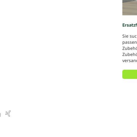
Ersatzf
Sie suc
passend
Zubehör
Zubehör
versan
ube
inkedIn
Xing