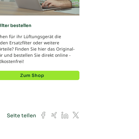
ilter bestellen
hen für ihr Lüftungsgerät die
en Ersatzfilter oder weitere
teile? Finden Sie hier das Original-
 und bestellen Sie direkt online -
dkostenfrei!
Zum Shop
Facebook
Xing
LinkedIn
X
Seite teilen