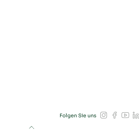
Instagram
Facebook
YouT
L
Folgen Sie uns
to top