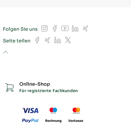
Instagram
Facebook
YouTube
LinkedIn
Xing
Folgen Sie uns
Facebook
Xing
LinkedIn
X
Seite teilen
to top
Online-Shop
Für registrierte Fachkunden